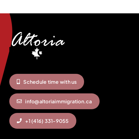
Schedule time with us
info@altoriaimmigration.ca
+1 (416) 331-9055