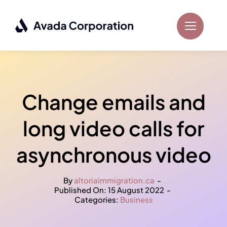
Skip
to
content
Change emails and
long video calls for
asynchronous video
By
altoriaimmigration.ca
-
Published On: 15 August 2022
-
Categories:
Business